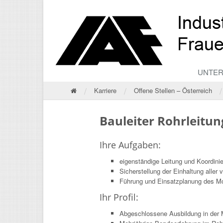
UNTE
/
/
/
Karriere
Offene Stellen – Österreich
Bauleiter Rohrleitu
Ihre Aufgaben:
eigenständige Leitung und Koordinie
Sicherstellung der Einhaltung aller 
Führung und Einsatzplanung des Mo
Ihr Profil:
Abgeschlossene Ausbildung in der 