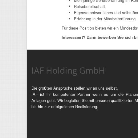
Mehrjährige Berufserfahrung im Ro
Reisebereitschaft
Eigenverantwortliches und selbstän
Erfahrung in der Mitarbeiterführung
Für diese Position bieten wir ein Mindestb
Interessiert? Dann bewerben Sie sich bit
IAF Holding GmbH
Die größten Ansprüche stellen wir an uns selbst.
IAF ist ihr kompetenter Partner wenn es um die Planun
Anlagen geht. Wir begleiten Sie mit unseren qualifizierten M
bis hin zur erfolgreichen Realisierung.