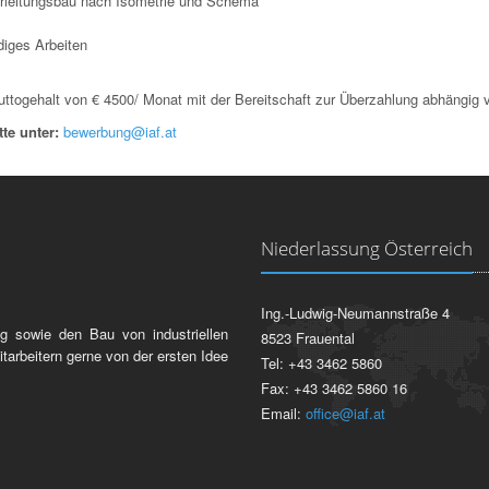
hrleitungsbau nach Isometrie und Schema
diges Arbeiten
ruttogehalt von € 4500/ Monat mit der Bereitschaft zur Überzahlung abhängig v
te unter:
bewerbung@iaf.at
Niederlassung Österreich
Ing.-Ludwig-Neumannstraße 4
g sowie den Bau von industriellen
8523 Frauental
itarbeitern gerne von der ersten Idee
Tel: +43 3462 5860
Fax: +43 3462 5860 16
Email:
office@iaf.at