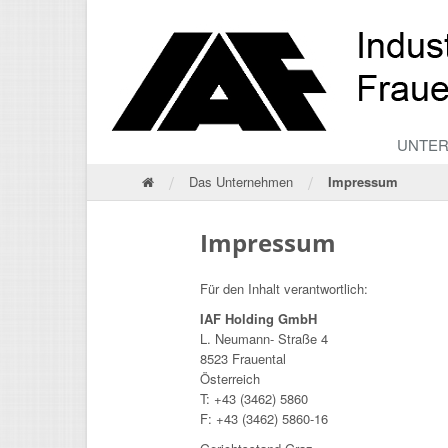
UNTE
/
/
Das Unternehmen
Impressum
Impressum
Für den Inhalt verantwortlich:
IAF Holding GmbH
L. Neumann- Straße 4
8523 Frauental
Österreich
T: +43 (3462) 5860
F: +43 (3462) 5860-16