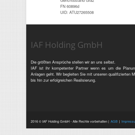
Gerichtsstand Graz
FN 60896d
UID: ATU27265508
IAF Holding GmbH
Die größten Ansprüche stellen wir an uns selbst.
IAF ist ihr kompetenter Partner wenn es um die Planun
Anlagen geht. Wir begleiten Sie mit unseren qualifizierten M
bis hin zur erfolgreichen Realisierung.
2016 © IAF Holding GmbH - Alle Rechte vorbehalten |
AGB
|
Impress