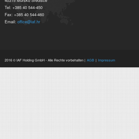
40315 Mursko Središće
Tel: +385 40 544-450
Fax: +385 40 544-460
Email:
office@iaf.hr
2016 © IAF Holding GmbH - Alle Rechte vorbehalten |
AGB
|
Impressum