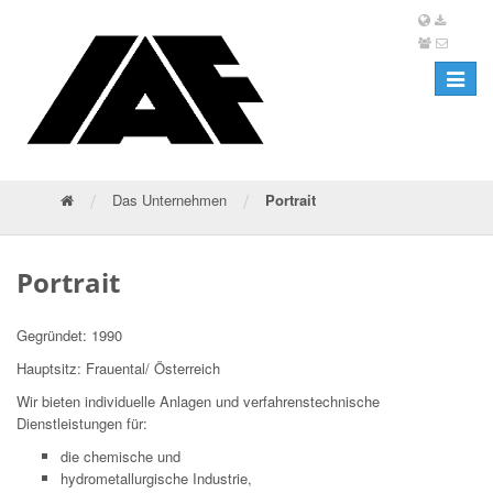
Toggle
navigat
/
/
Das Unternehmen
Portrait
Portrait
Gegründet: 1990
Hauptsitz: Frauental/ Österreich
Wir bieten individuelle Anlagen und verfahrenstechnische
Dienstleistungen für:
die chemische und
hydrometallurgische Industrie,